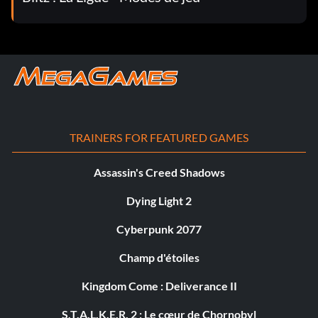
TRAINERS FOR FEATURED GAMES
Assassin's Creed Shadows
Dying Light 2
Cyberpunk 2077
Champ d'étoiles
Kingdom Come : Deliverance II
S.T.A.L.K.E.R. 2 : Le cœur de Chornobyl