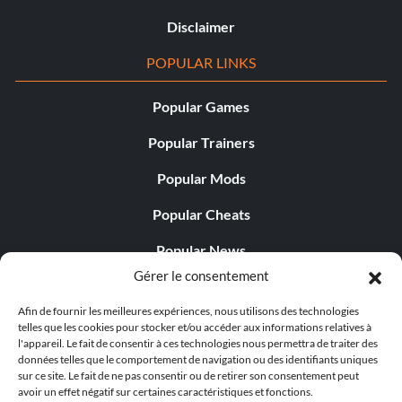
Disclaimer
POPULAR LINKS
Popular Games
Popular Trainers
Popular Mods
Popular Cheats
Popular News
Gérer le consentement
Popular Editorials
Afin de fournir les meilleures expériences, nous utilisons des technologies
Popular Free Games
telles que les cookies pour stocker et/ou accéder aux informations relatives à
l'appareil. Le fait de consentir à ces technologies nous permettra de traiter des
LATEST UPDATES
données telles que le comportement de navigation ou des identifiants uniques
sur ce site. Le fait de ne pas consentir ou de retirer son consentement peut
avoir un effet négatif sur certaines caractéristiques et fonctions.