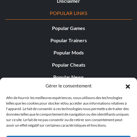
Disclaimer
POPULAR LINKS
Popular Games
Popular Trainers
Popular Mods
Popular Cheats
Popular News
Gérer le consentement
Popular Editorials
Afin de fournir les meilleures expériences, nous utilisons des technologies
Popular Free Games
telles que les cookies pour stocker et/ou accéder aux informations relatives à
l'appareil. Le fait de consentir à ces technologies nous permettra de traiter des
LATEST UPDATES
données telles que le comportement de navigation ou des identifiants uniques
sur ce site. Le fait de ne pas consentir ou de retirer son consentement peut
avoir un effet négatif sur certaines caractéristiques et fonctions.
Gothic 1 Remake Players Get a Long L...