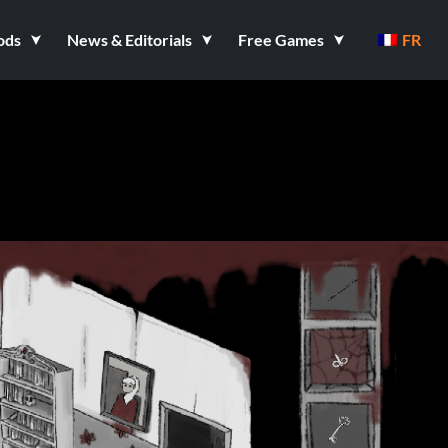
ods
News & Editorials
Free Games
FR