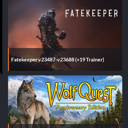
Fatekeeper v23487-v23688 (+19 Trainer)