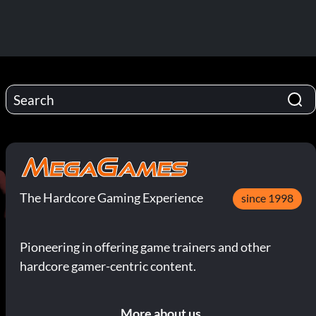
The Hardcore Gaming Experience
since 1998
Pioneering in offering game trainers and other
hardcore gamer-centric content.
More about us