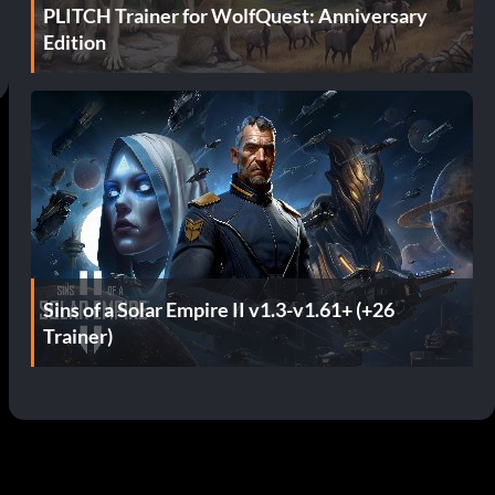
PLITCH Trainer for WolfQuest: Anniversary
Edition
Sins of a Solar Empire II v1.3-v1.61+ (+26
Trainer)