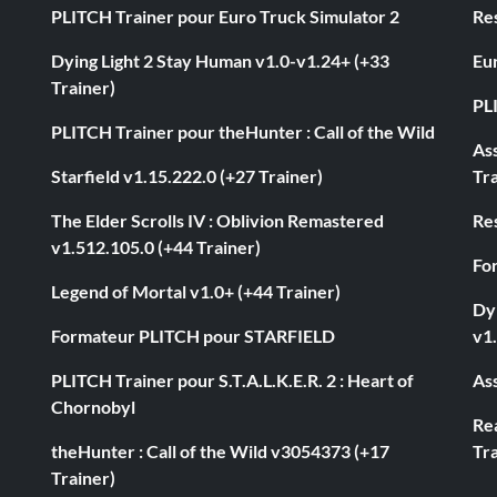
PLITCH Trainer pour Euro Truck Simulator 2
Res
Dying Light 2 Stay Human v1.0-v1.24+ (+33
Eur
Trainer)
PL
PLITCH Trainer pour theHunter : Call of the Wild
As
Starfield v1.15.222.0 (+27 Trainer)
Tra
The Elder Scrolls IV : Oblivion Remastered
Res
v1.512.105.0 (+44 Trainer)
Fo
Legend of Mortal v1.0+ (+44 Trainer)
Dyi
Formateur PLITCH pour STARFIELD
v1.
PLITCH Trainer pour S.T.A.L.K.E.R. 2 : Heart of
Ass
Chornobyl
Rea
theHunter : Call of the Wild v3054373 (+17
Tra
Trainer)