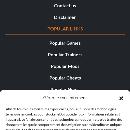
Contact us
Disclaimer
POPULAR LINKS
Popular Games
Popular Trainers
Popular Mods
Popular Cheats
Popular News
Gérer le consentement
Popular Editorials
Afin de fournir les meilleures expériences, nous utilisons des technologies
Popular Free Games
telles que les cookies pour stocker et/ou accéder aux informations relatives à
l'appareil. Le fait de consentir à ces technologies nous permettra de traiter des
LATEST UPDATES
données telles que le comportement de navigation ou des identifiants uniques
sur ce site. Le fait de ne pas consentir ou de retirer son consentement peut