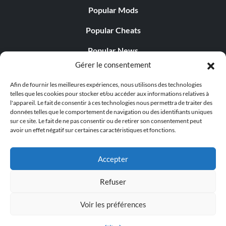
Popular Mods
Popular Cheats
Popular News
Gérer le consentement
Popular Editorials
Afin de fournir les meilleures expériences, nous utilisons des technologies
Popular Free Games
telles que les cookies pour stocker et/ou accéder aux informations relatives à
l'appareil. Le fait de consentir à ces technologies nous permettra de traiter des
LATEST UPDATES
données telles que le comportement de navigation ou des identifiants uniques
sur ce site. Le fait de ne pas consentir ou de retirer son consentement peut
avoir un effet négatif sur certaines caractéristiques et fonctions.
Palworld propose désormais deux versions mobiles
distinctes...
Accepter
Refuser
Voir les préférences
© 1998 - 2026 MegaGames.com All rights reserved
Privacy Policy
Terms of Service
Manage Cookie