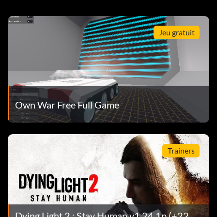
Jeu gratuit
Own War Free Full Game
Trainers
Dying Light 2 : Stay Human v1.24.1p (+22