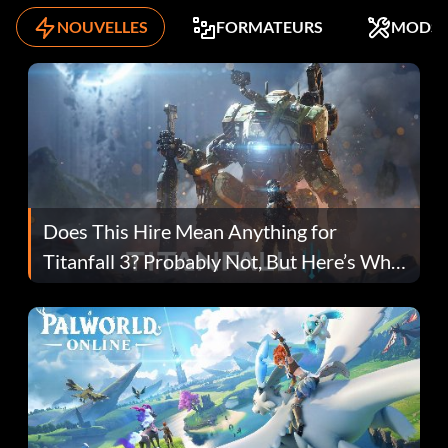
NOUVELLES
FORMATEURS
MODS
Does This Hire Mean Anything for
Titanfall 3? Probably Not, But Here’s Why
Fans Are Hopeful