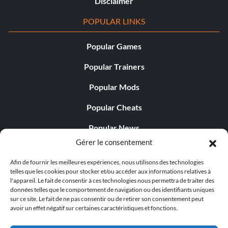
Disclaimer
POPULAR LINKS
Popular Games
Popular Trainers
Popular Mods
Popular Cheats
Popular News
Gérer le consentement
Popular Editorials
Afin de fournir les meilleures expériences, nous utilisons des technologies
Popular Free Games
telles que les cookies pour stocker et/ou accéder aux informations relatives à
l'appareil. Le fait de consentir à ces technologies nous permettra de traiter des
LATEST UPDATES
données telles que le comportement de navigation ou des identifiants uniques
sur ce site. Le fait de ne pas consentir ou de retirer son consentement peut
avoir un effet négatif sur certaines caractéristiques et fonctions.
Does This Hire Mean Anything for Tit...