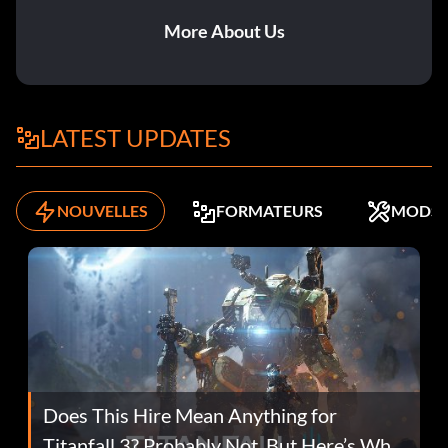
More About Us
LATEST UPDATES
NOUVELLES
FORMATEURS
MODS
Does This Hire Mean Anything for
Titanfall 3? Probably Not, But Here’s Why