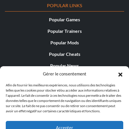
POPULAR LINKS
Popular Games
Popular Trainers
Popular Mods
Popular Cheats
Popular News
Gérer le consentement
Popular Editorials
Afin de fournir les meilleures expériences, nous utilisons des technologies
Popular Free Games
telles que les cookies pour stocker et/ou accéder aux informations relatives à
l'appareil. Le fait de consentir à ces technologies nous permettra de traiter des
LATEST UPDATES
données telles que le comportement de navigation ou des identifiants uniques
sur ce site. Le fait de ne pas consentir ou de retirer son consentement peut
avoir un effet négatif sur certaines caractéristiques et fonctions.
Does This Hire Mean Anything for Tit...
Accepter