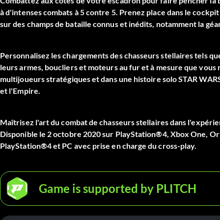
Combattez aux côtés de votre escadron pour faire pencher la b
à d'intenses combats à 5 contre 5. Prenez place dans le cockpit
sur des champs de bataille connus et inédits, notamment la géan
Personnalisez les chargements des chasseurs stellaires tels que 
leurs armes, boucliers et moteurs au fur et à mesure que vous r
multijoueurs stratégiques et dans une histoire solo STAR WARS
et l'Empire.
Maîtrisez l'art du combat de chasseurs stellaires dans l'expé
Disponible le 2 octobre 2020 sur PlayStation®4, Xbox One, Orig
PlayStation®4 et PC avec prise en charge du cross-play.
Game is supported by PLITCH