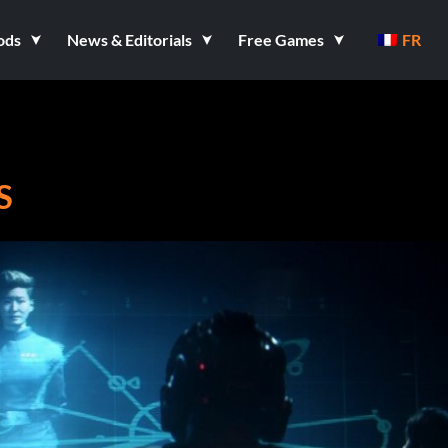
ods
News & Editorials
Free Games
FR
S