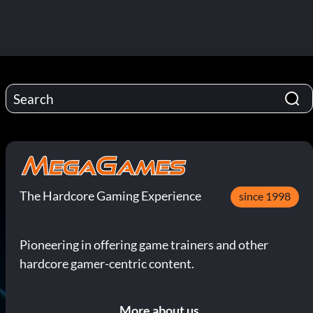
The Hardcore Gaming Experience
since 1998
Pioneering in offering game trainers and other
hardcore gamer-centric content.
More about us