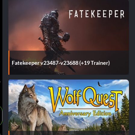
Fatekeeper v23487-v23688 (+19 Trainer)
r