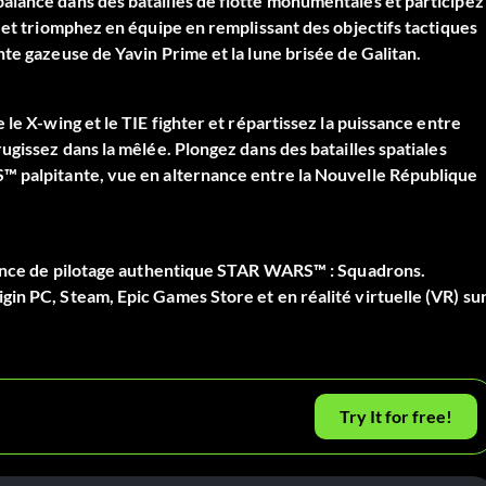
alance dans des batailles de flotte monumentales et participez
 et triomphez en équipe en remplissant des objectifs tactiques
te gazeuse de Yavin Prime et la lune brisée de Galitan.
le X-wing et le TIE fighter et répartissez la puissance entre
ugissez dans la mêlée. Plongez dans des batailles spatiales
™ palpitante, vue en alternance entre la Nouvelle République
rience de pilotage authentique STAR WARS™ : Squadrons.
in PC, Steam, Epic Games Store et en réalité virtuelle (VR) su
Try It for free!