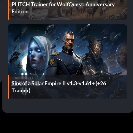
PLITCH Trainer for WolfQuest: Anniversary
Edition
Sins of a Solar Empire II v1.3-v1.61+ (+26
Trainer)