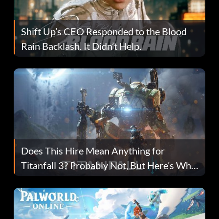
Shift Up’s CEO Responded to the Blood
Rain Backlash. It Didn’t Help.
Does This Hire Mean Anything for
Titanfall 3? Probably Not, But Here’s Why
Fans Are Hopeful