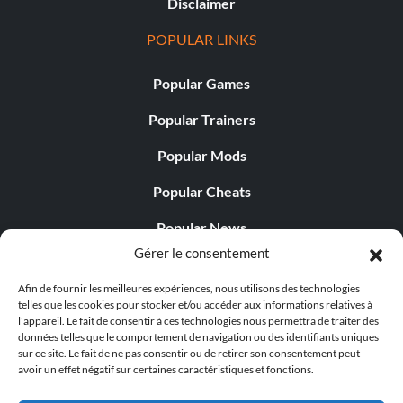
Disclaimer
POPULAR LINKS
Popular Games
Popular Trainers
Popular Mods
Popular Cheats
Popular News
Gérer le consentement
Popular Editorials
Afin de fournir les meilleures expériences, nous utilisons des technologies
Popular Free Games
telles que les cookies pour stocker et/ou accéder aux informations relatives à
l'appareil. Le fait de consentir à ces technologies nous permettra de traiter des
LATEST UPDATES
données telles que le comportement de navigation ou des identifiants uniques
sur ce site. Le fait de ne pas consentir ou de retirer son consentement peut
avoir un effet négatif sur certaines caractéristiques et fonctions.
Does This Hire Mean Anything for Tit...