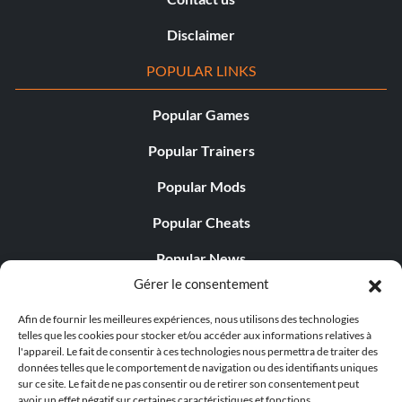
Disclaimer
POPULAR LINKS
Popular Games
Popular Trainers
Popular Mods
Popular Cheats
Popular News
Gérer le consentement
Popular Editorials
Afin de fournir les meilleures expériences, nous utilisons des technologies
Popular Free Games
telles que les cookies pour stocker et/ou accéder aux informations relatives à
l'appareil. Le fait de consentir à ces technologies nous permettra de traiter des
LATEST UPDATES
données telles que le comportement de navigation ou des identifiants uniques
sur ce site. Le fait de ne pas consentir ou de retirer son consentement peut
avoir un effet négatif sur certaines caractéristiques et fonctions.