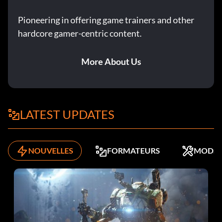
Pioneering in offering game trainers and other
hardcore gamer-centric content.
More About Us
LATEST UPDATES
NOUVELLES
FORMATEURS
MODS