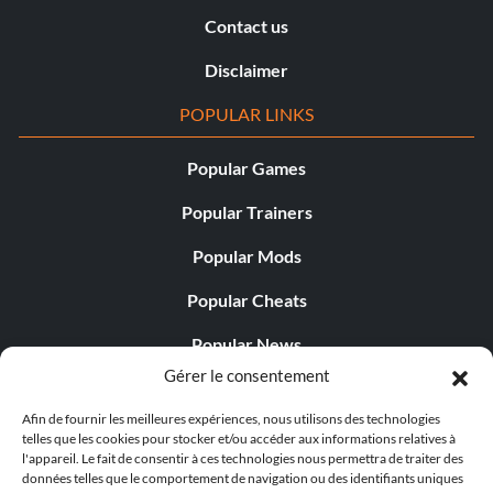
Contact us
Disclaimer
POPULAR LINKS
Popular Games
Popular Trainers
Popular Mods
Popular Cheats
Popular News
Gérer le consentement
Popular Editorials
Afin de fournir les meilleures expériences, nous utilisons des technologies
Popular Free Games
telles que les cookies pour stocker et/ou accéder aux informations relatives à
l'appareil. Le fait de consentir à ces technologies nous permettra de traiter des
LATEST UPDATES
données telles que le comportement de navigation ou des identifiants uniques