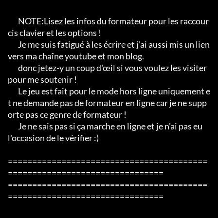
       NOTE:Lisez les infos du formateur pour les raccour
cis clavier et les options !

       Je me suis fatigué à les écrire et j'ai aussi mis un lien 
vers ma chaîne youtube et mon blog.

       donc jetez-y un coup d'œil si vous voulez les visiter 
pour me soutenir !

       Le jeu est fait pour le mode hors ligne uniquement e
t ne demande pas de formateur en ligne car je ne supp
orte pas ce genre de formateur !

       Je ne sais pas si ça marche en ligne et je n'ai pas eu 
l'occasion de le vérifier :)

=========================================
================================

=========================================
================================
