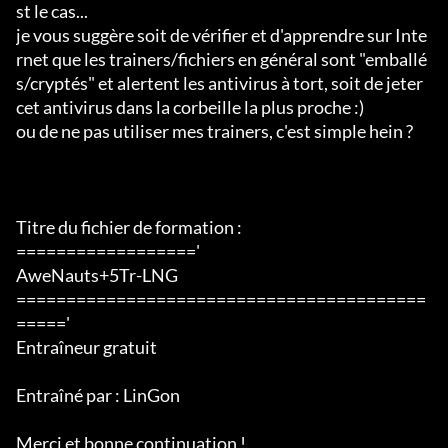
st le cas...

je vous suggère soit de vérifier et d'apprendre sur Inte
rnet que les trainers/fichiers en général sont "emballé
s/cryptés" et alertent les antivirus à tort, soit de jeter 
cet antivirus dans la corbeille la plus proche :)

ou de ne pas utiliser mes trainers, c'est simple hein ?

Titre du fichier de formation :

=================='

AweNauts+5Tr-LNG

=========================================
====='

Entraîneur gratuit

Entraîné par : LinGon

Merci et bonne continuation !
