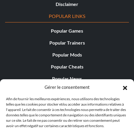
Disclaimer
POPULAR LINKS
Popular Games
Popular Trainers
Popular Mods
Popular Cheats
Popular News
Gérer le consentement
Popular Editorials
Afin de fournir les meilleures expériences, nous utilisons des technologies
Popular Free Games
telles que les cookies pour stocker et/ou accéder aux informations relatives à
l'appareil. Le fait de consentir à ces technologies nous permettra de traiter des
LATEST UPDATES
données telles que le comportement de navigation ou des identifiants uniques
sur ce site. Le fait de ne pas consentir ou de retirer son consentement peut
avoir un effet négatif sur certaines caractéristiques et fonctions.
Palworld propose désormais deux versions mobiles