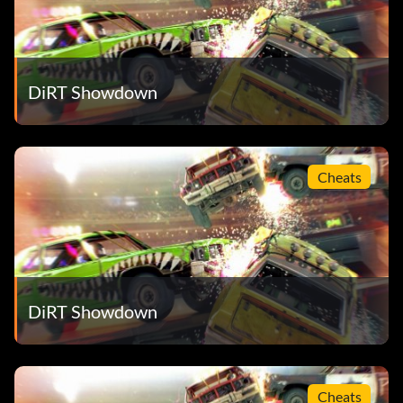
DiRT Showdown
Cheats
DiRT Showdown
Cheats