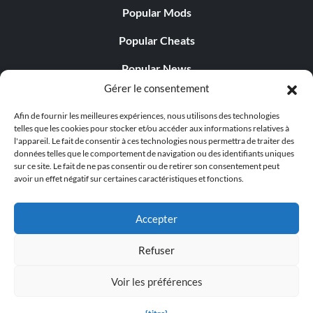
Popular Mods
Popular Cheats
Popular News
Gérer le consentement
Popular Editorials
Afin de fournir les meilleures expériences, nous utilisons des technologies
Popular Free Games
telles que les cookies pour stocker et/ou accéder aux informations relatives à
l'appareil. Le fait de consentir à ces technologies nous permettra de traiter des
LATEST UPDATES
données telles que le comportement de navigation ou des identifiants uniques
sur ce site. Le fait de ne pas consentir ou de retirer son consentement peut
avoir un effet négatif sur certaines caractéristiques et fonctions.
Does This Hire Mean Anything for Tit...
Accepter
Refuser
© 1998 - 2026 MegaGames.com All rights reserved
Voir les préférences
Privacy Policy
Terms of Service
Manage Cookie
Settings