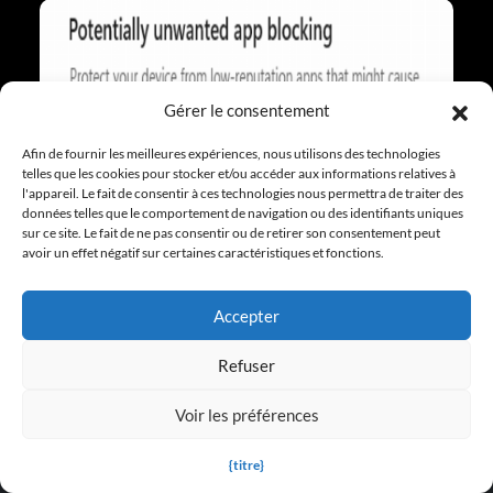
Gérer le consentement
Afin de fournir les meilleures expériences, nous utilisons des technologies
telles que les cookies pour stocker et/ou accéder aux informations relatives à
l'appareil. Le fait de consentir à ces technologies nous permettra de traiter des
Les entraîneurs de jeu sont-ils sûrs ?
données telles que le comportement de navigation ou des identifiants uniques
sur ce site. Le fait de ne pas consentir ou de retirer son consentement peut
avoir un effet négatif sur certaines caractéristiques et fonctions.
More FAQ
Accepter
Refuser
Voir les préférences
{titre}
TRAINERS FOR FEATURED GAMES