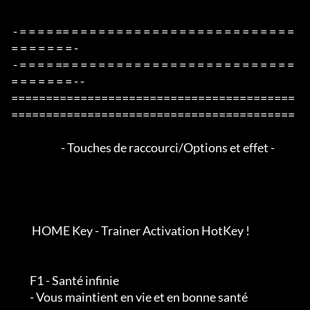
 - = = = = == = = = = = = = = = = = = = = = = = = = = = = = = = 
= = = = = = = -

 - = = = = == = = = = = = = = = = = = = = = = = = = = = = = = = 
= = = = = = = - -

=========================================
=========================================

                        - Touches de raccourci/Options et effet -

          HOME Key - Trainer Activation HotKey !

         F1 - Santé infinie

         - Vous maintient en vie et en bonne santé
