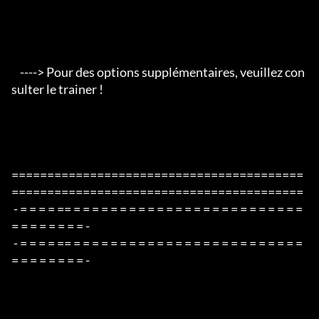
    ----> Pour des options supplémentaires, veuillez con
sulter le trainer !

=========================================
=========================================

 - = = = = == = = = = = = = = = = = = = = = = = = = = = = = = = 
= = = = = = = = -

 - = = = = == = = = = = = = = = = = = = = = = = = = = = = = = = 
= = = = = = = = -
