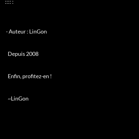
:::: :

 - Auteur : LinGon

   Depuis 2008

   Enfin, profitez-en !

   ~LinGon
