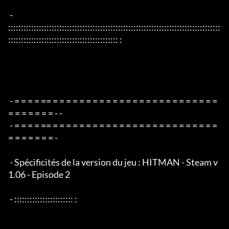
 - 
:::::::::::::::::::::::::::::::::::::::::::::::::::::::::::::::::::::::::::::::::::
::::::::::::::::::::::::::::::::::::::::::: :

 - = = = = == = = = = = = = = = = = = = = = = = = = = = = = = = 
= = = = = = = - -

 - = = = = == = = = = = = = = = = = = = = = = = = = = = = = = = 
= = = = = = = -

 - Spécificités de la version du jeu : HITMAN - Steam v
1.06 - Episode 2

 - ::::::::::::::::::::::: :
