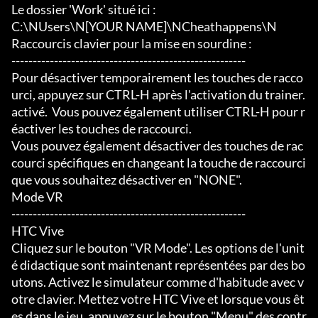
Le dossier 'Work' situé ici :

C:\NUsers\N[YOUR NAME]\NCheathappens\N

Raccourcis clavier pour la mise en sourdine :

-------------------------------------------------------

Pour désactiver temporairement les touches de racco
urci, appuyez sur CTRL-H après l'activation du trainer.

activé.  Vous pouvez également utiliser CTRL-H pour r
éactiver les touches de raccourci.

Vous pouvez également désactiver des touches de rac
courci spécifiques en changeant la touche de raccourci 
que vous souhaitez désactiver en "NONE".

Mode VR

-------------------------------------------------------

HTC Vive

Cliquez sur le bouton "VR Mode". Les options de l'unit
é didactique sont maintenant représentées par des bo
utons. Activez le simulateur comme d'habitude avec v
otre clavier. Mettez votre HTC Vive et lorsque vous êt
es dans le jeu, appuyez sur le bouton "Menu" des contr