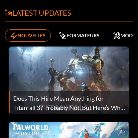
LATEST UPDATES
NOUVELLES
FORMATEURS
MODS
Does This Hire Mean Anything for
Titanfall 3? Probably Not, But Here’s Why
Fans Are Hopeful