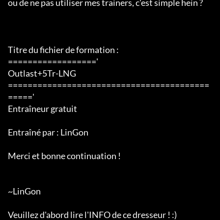
ou de ne pas utiliser mes trainers, c'est simple hein ?

Titre du fichier de formation :

=================='

Outlast+5Tr-LNG

=========================================
====='

Entraîneur gratuit

Entraîné par : LinGon

Merci et bonne continuation !

~LinGon

Veuillez d'abord lire l'INFO de ce dresseur ! :)
