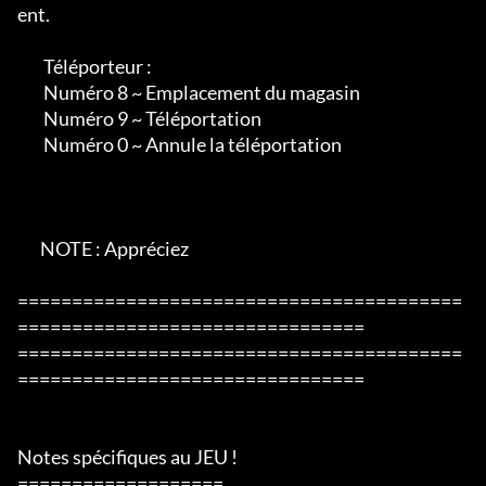
ent.

        Téléporteur :

        Numéro 8 ~ Emplacement du magasin

        Numéro 9 ~ Téléportation

        Numéro 0 ~ Annule la téléportation

       NOTE : Appréciez

=========================================
================================

=========================================
================================

Notes spécifiques au JEU !

===================
