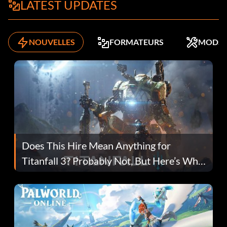
LATEST UPDATES
NOUVELLES
FORMATEURS
MODS
Does This Hire Mean Anything for
Titanfall 3? Probably Not, But Here’s Why
Fans Are Hopeful