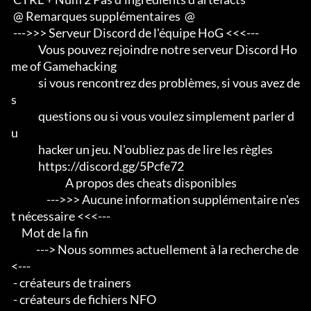
 @ Remarques supplémentaires  @

 --->>> Serveur Discord de l'équipe HoG <<<---

             Vous pouvez rejoindre notre serveur Discord Ho
me of Gamehacking

             si vous rencontrez des problèmes, si vous avez de
s

             questions ou si vous voulez simplement parler d
u

             hacker un jeu. N'oubliez pas de lire les règles

             https://discord.gg/5Pcfe72

                          A propos des cheats disponibles

                 --->>> Aucune information supplémentaire n'es
t nécessaire <<<---

     Mot de la fin

            ---> Nous sommes actuellement à la recherche de 
<--- 

 - créateurs de trainers 

 - créateurs de fichiers NFO 
