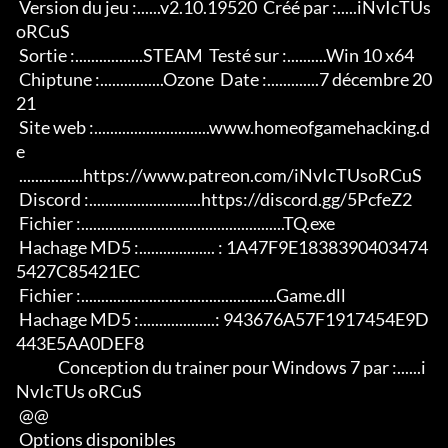
 Version du jeu :......v2.10.19520  Créé par :.....iNvIcTUs 
oRCuS

 Sortie :.................STEAM  Testé sur :..........Win 10 x64

 Chiptune :................Ozone  Date :.............7 décembre 20
21

 Site web :.............................www.homeofgamehacking.d
e 

 ................https://www.patreon.com/iNvIcTUsoRCuS 

 Discord :............................https://discord.gg/5PcfeZ2

 Fichier :...................................................TQ.exe 

 Hachage MD5 :................... : 1A47F9E1838390403474
5427C85421EC 

 Fichier :.................................................Game.dll 

 Hachage MD5 :...................: 943676A57F1917454E9D
443E5AA0DEF8

              Conception du trainer pour Windows 7 par :......i
NvIcTUs oRCuS

 @@

 Options disponibles
