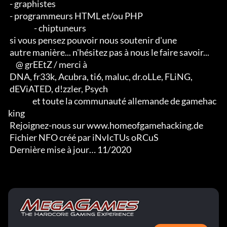
 - graphistes 

 - programmeurs HTML et/ou PHP                       

                 - chiptuneurs

 si vous pensez pouvoir nous soutenir d'une 

 autre manière... n'hésitez pas à nous le faire savoir...

     @ grEEtZ / merci à

 DNA, fr33k, Acubra, ti6, maluc, dr.oLLe, FLiNG, 

 dEViATED, d!zzler, Psych                    

                et toute la communauté allemande de gamehac
king

 Rejoignez-nous sur www.homeofgamehacking.de

 Fichier NFO créé par iNvIcTUs oRCuS

 Dernière mise à jour… 11/2020