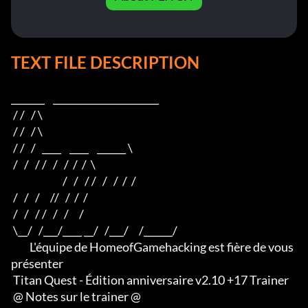
TEXT FILE DESCRIPTION
_______    ______________________ 

 / /   / \ 

 / /   / \ 

 / /   /   ____    ____    ______ \ 

 /   /   / /   /   /  /  /  \

                         /   /   / /   /   /  /  /

 /   /   /     //   /  /  /

 /   /   / /   /   /     /

 \__/   /___/____ __/   /___/     /______/

         L'équipe de HomeofGamehacking est fière de vous 
présenter

 Titan Quest - Édition anniversaire v2.10 +17 Trainer

 @ Notes sur le trainer @
