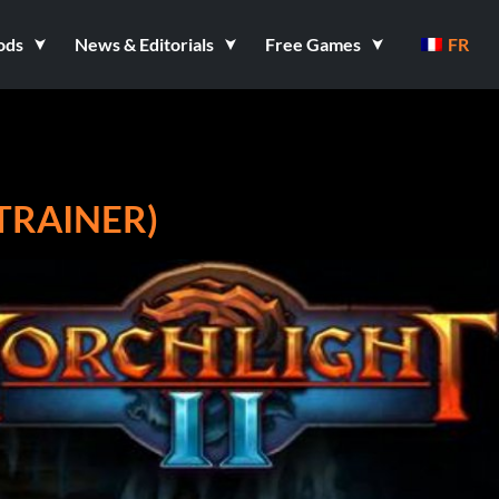
ods
News & Editorials
Free Games
FR
 TRAINER)