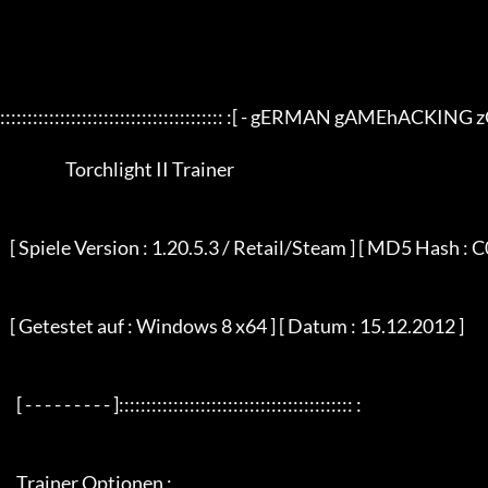
::::::::::::::::::::::::::::::::::::::::: :[ - gERMAN gAMEhACKING z
                    Torchlight II Trainer

   [ Spiele Version : 1.20.5.3 / Retail/Steam ] [ MD5 Hash : C06196D414D834FF27DF24C822AD2A16 ]

   [ Getestet auf : Windows 8 x64 ] [ Datum : 15.12.2012 ]

     [ - - - - - - - - - ]::::::::::::::::::::::::::::::::::::::::::: :

     Trainer Optionen :
