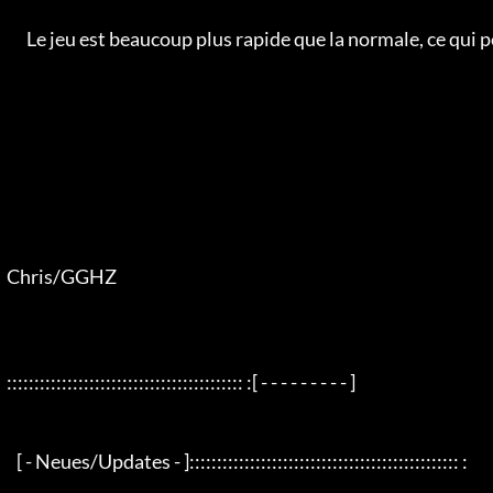
        Le jeu est beaucoup plus rapide que la normale, ce qui permet d'aller plus vite dans les donjons ;).

  Chris/GGHZ

  ::::::::::::::::::::::::::::::::::::::::::: :[ - - - - - - - - - ]

     [ - Neues/Updates - ]::::::::::::::::::::::::::::::::::::::::::::::::: :
