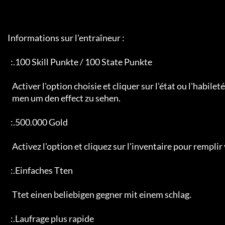
     Informations sur l'entraîneur :

       :.100 Skill Punkte / 100 State Punkte

        Activer l'option choisie et cliquer sur l'état ou l'habileté désirée pour voir l'effet.

        men um den effect zu sehen.

       :.500.000 Gold

        Activez l'option et cliquez sur l'inventaire pour remplir votre compte d'or ;).

       :.Einfaches Tten

        Ttet einen beliebigen gegner mit einem schlag.

       :.Laufrage plus rapide
