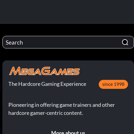
The Hardcore Gaming Experience
since 1998
Pioneering in offering game trainers and other
hardcore gamer-centric content.
More about us