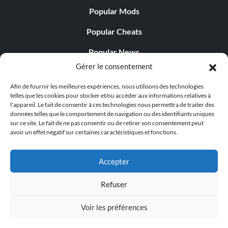
Popular Mods
Popular Cheats
Popular News
Gérer le consentement
Popular Editorials
Afin de fournir les meilleures expériences, nous utilisons des technologies
Popular Free Games
telles que les cookies pour stocker et/ou accéder aux informations relatives à
l'appareil. Le fait de consentir à ces technologies nous permettra de traiter des
LATEST UPDATES
données telles que le comportement de navigation ou des identifiants uniques
sur ce site. Le fait de ne pas consentir ou de retirer son consentement peut
avoir un effet négatif sur certaines caractéristiques et fonctions.
Does This Hire Mean Anything for Tit...
Accepter
Refuser
© 1998 - 2026 MegaGames.com All rights reserved
Voir les préférences
Privacy Policy
Terms of Service
Manage Cookie