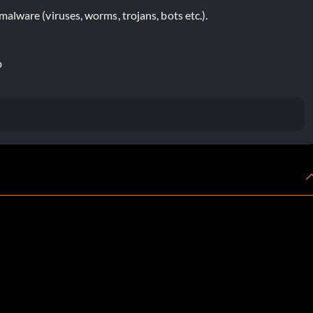
lware (viruses, worms, trojans, bots etc.).
p