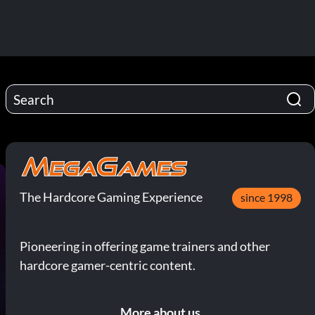
The Hardcore Gaming Experience
since 1998
Pioneering in offering game trainers and other
hardcore gamer-centric content.
More about us