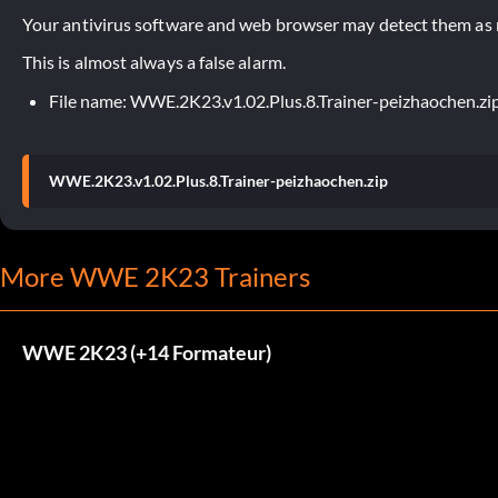
Your antivirus software and web browser may detect them as ma
This is almost always a false alarm.
File name: WWE.2K23.v1.02.Plus.8.Trainer-peizhaochen.zi
WWE.2K23.v1.02.Plus.8.Trainer-peizhaochen.zip
More WWE 2K23 Trainers
WWE 2K23 (+14 Formateur)