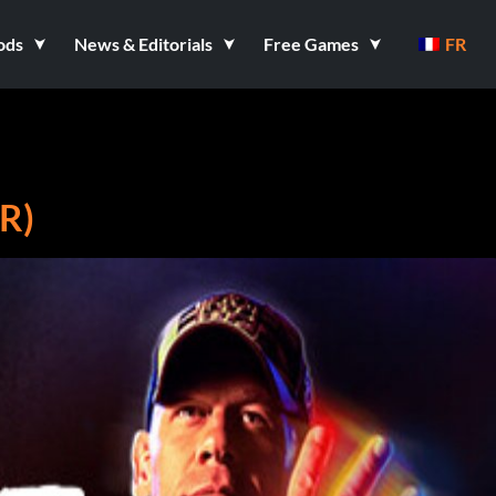
ods
News & Editorials
Free Games
FR
R)