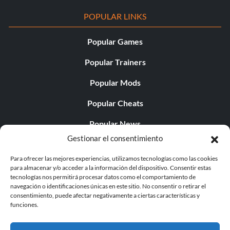
POPULAR LINKS
Popular Games
Popular Trainers
Popular Mods
Popular Cheats
Popular News
Gestionar el consentimiento
Popular Editorials
Para ofrecer las mejores experiencias, utilizamos tecnologías como las cookies
Popular Free Games
para almacenar y/o acceder a la información del dispositivo. Consentir estas
tecnologías nos permitirá procesar datos como el comportamiento de
LATEST UPDATES
navegación o identificaciones únicas en este sitio. No consentir o retirar el
consentimiento, puede afectar negativamente a ciertas características y
funciones.
Does This Hire Mean Anything for Tit...