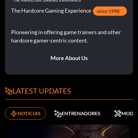
The Hardcore Gaming Experience
since 1998
Pioneering in offering game trainers and other
hardcore gamer-centric content.
More About Us
LATEST UPDATES
NOTICIAS
ENTRENADORES
MODS