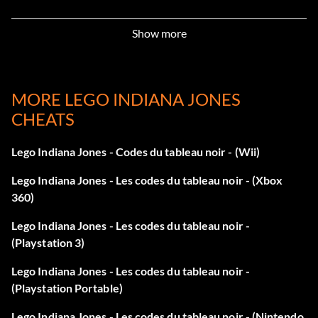
Détecteur d'artefacts VIKED7
Show more
Trésor x4 VLWEN3
Trésor de caca WWQ1SA
MORE LEGO INDIANA JONES
CHEATS
Super cri VN3R7S
Trésor de caractères VIES2R
Lego Indiana Jones - Codes du tableau noir - (Wii)
Lego Indiana Jones - Les codes du tableau noir - (Xbox
Trésor x6 V84RYS
360)
Régénérer les cœurs MDLP69
Lego Indiana Jones - Les codes du tableau noir -
(Playstation 3)
Détecteur de parcelles VUT673
Lego Indiana Jones - Les codes du tableau noir -
Désarmer les ennemis VKRNS9
(Playstation Portable)
Lego Indiana Jones - Les codes du tableau noir - (Nintendo