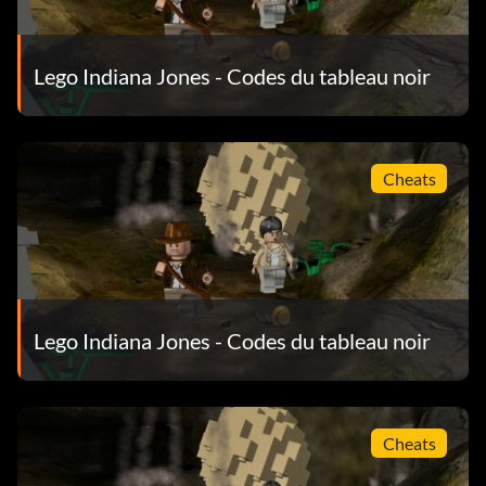
Chevalier du Graal NE6THI
Lego Indiana Jones - Codes du tableau noir
Hovitos tribesman H0V1SS
Officier de l'Indiana Jones VJ85OS
Indiana Jones déguisé 4J8S4M
Cheats
Guide de la jungle 24PF34
Kaokan WMO46L
Kazim désert 3M29TJ
Lego Indiana Jones - Codes du tableau noir
Kazim Venise NRH23J
Laoche 2NK479
Cheats