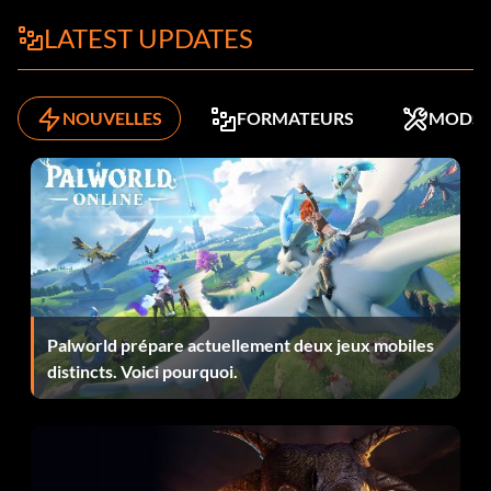
Officier britannique VJ5TI9
LATEST UPDATES
Troupe britannique DJ5I2W
NOUVELLES
FORMATEURS
MODS
Commandant de troupe britannique B73EUA
Capitaine Katanga VJ3TT3
Chatterlal ENW936
Chucine 3NK48T
Colonel Dietrich 2K9RKS
Palworld prépare actuellement deux jeux mobiles
distincts. Voici pourquoi.
Colonel Vogel 8EAL4H
Danseuse C7EJ21