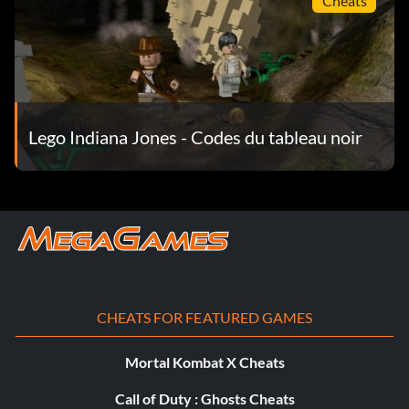
Cheats
Thuggee VM683E
Thuggee Chatterlal CNH4RY
Prêtre Thuggee T2R3F9
Lego Indiana Jones - Codes du tableau noir
Le conducteur d'esclaves Thuggee VBS7GW
Willie DJ VK93R7
Pyjama Willie MEN4IP
Wuhan 3NSLT8
CHEATS FOR FEATURED GAMES
Mortal Kombat X Cheats
Call of Duty : Ghosts Cheats