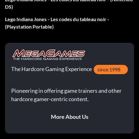
Trésor x8 A72E1M
DS)
Aimant à trésor H86LA2
Lego Indiana Jones - Les codes du tableau noir -
(Playstation Portable)
Trésor x10 VI3PS8
Codes de caractères :
The Hardcore Gaming Experience
since 1998
Barranca 04EM94
Belloq désert CHN3YU
Pioneering in offering game trainers and other
hardcore gamer-centric content.
La jungle de Belloq TDR197
Prêtre Belloq VEO29L
More About Us
Boxer 8246RB