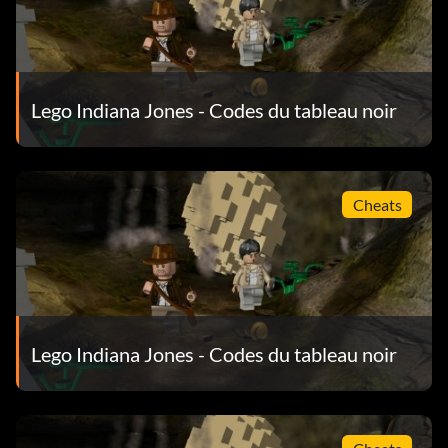
Maharaja NFK5N2
Major Toht 13NS01
Mola Ram FJUR31
Lego Indiana Jones - Codes du tableau noir
Pankot assassin 2NKT72
Gardien de Pankot VN28RH
Cheats
Dignitaire punjabi KD48TN
Ancien du village punjabi 4682E1
Sherpa brawler VJ37WJ
Lego Indiana Jones - Codes du tableau noir
Mitrailleur Sherpa ND762W
Enfant esclave 0E3ENW