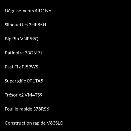
Déguisements 4ID1N6
Silhouettes 3HE85H
Bip Bip VNF59Q
Patinoire 33GM7J
Fast Fix FJ59WS
Super gifle 0P1TA5
Trésor x2 VM4TS9
Fouille rapide 378RS6
Construction rapide V83SLO