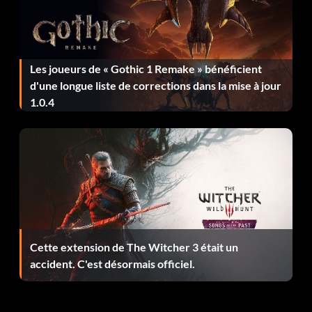
Pelleteuse du désert 12N68W
Officier ennemi du désert 2MK45O
Les joueurs de « Gothic 1 Remake » bénéficient
Bandit masqué du désert N48SF0
d'une longue liste de corrections dans la mise à jour
1.0.4
Homme singe du désert 3RF6YJ
Soldat du désert 4NSU7Q
Sabreur du désert 1MK4RT
Donovan 3NFTU8
Schneider désert JSNRT9
Cette extension de The Witcher 3 était un
accident. C'est désormais officiel.
Schneider officier VMJ5US
Bazookaman ennemi S93Y5R