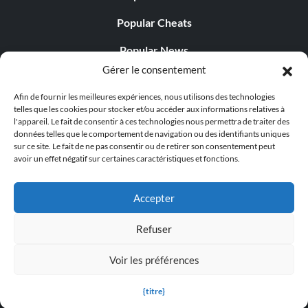
Popular Cheats
Popular News
Gérer le consentement
Popular Editorials
Afin de fournir les meilleures expériences, nous utilisons des technologies
Popular Free Games
telles que les cookies pour stocker et/ou accéder aux informations relatives à
l'appareil. Le fait de consentir à ces technologies nous permettra de traiter des
LATEST UPDATES
données telles que le comportement de navigation ou des identifiants uniques
sur ce site. Le fait de ne pas consentir ou de retirer son consentement peut
avoir un effet négatif sur certaines caractéristiques et fonctions.
Gothic 1 Remake Players Get a Long L...
Accepter
Refuser
© 1998 - 2026 MegaGames.com All rights reserved
Voir les préférences
Privacy Policy
Terms of Service
Manage Cookie
Settings
{titre}