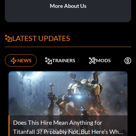
More About Us
LATEST UPDATES
NEWS
TRAINERS
MODS
K
Does This Hire Mean Anything for
Titanfall 3? Probably Not, But Here’s Why