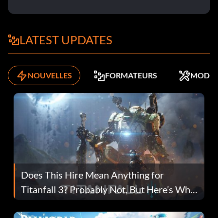
LATEST UPDATES
NOUVELLES
FORMATEURS
MODS
Does This Hire Mean Anything for
Titanfall 3? Probably Not, But Here’s Why
Fans Are Hopeful