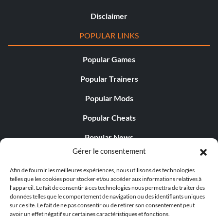
Disclaimer
POPULAR LINKS
Popular Games
Popular Trainers
Popular Mods
Popular Cheats
Popular News
Gérer le consentement
Popular Editorials
Afin de fournir les meilleures expériences, nous utilisons des technologies
Popular Free Games
telles que les cookies pour stocker et/ou accéder aux informations relatives à
l'appareil. Le fait de consentir à ces technologies nous permettra de traiter des
LATEST UPDATES
données telles que le comportement de navigation ou des identifiants uniques
sur ce site. Le fait de ne pas consentir ou de retirer son consentement peut
avoir un effet négatif sur certaines caractéristiques et fonctions.