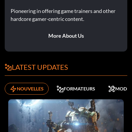
Pioneering in offering game trainers and other
hardcore gamer-centric content.
More About Us
LATEST UPDATES
NOUVELLES
FORMATEURS
MODS