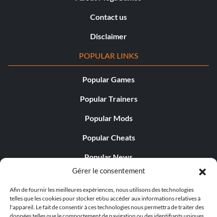
Contact us
Disclaimer
POPULAR LINKS
Popular Games
Popular Trainers
Popular Mods
Popular Cheats
Popular News
Gérer le consentement
Popular Editorials
Afin de fournir les meilleures expériences, nous utilisons des technologies
Popular Free Games
telles que les cookies pour stocker et/ou accéder aux informations relatives à
l'appareil. Le fait de consentir à ces technologies nous permettra de traiter des
LATEST UPDATES
données telles que le comportement de navigation ou des identifiants uniques