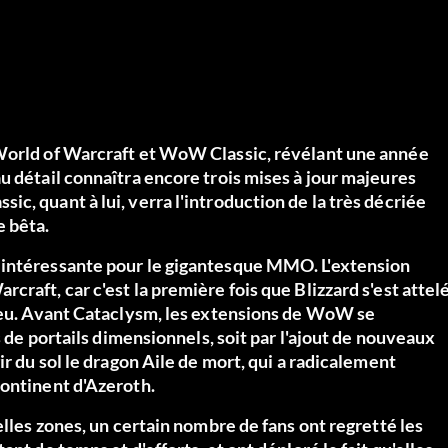
 World of Warcraft et WoW Classic, révélant une année
u détail connaîtra encore trois mises à jour majeures
c, quant à lui, verra l'introduction de la très décriée
e bêta.
 intéressante pour le gigantesque MMO. L'extension
raft, car c'est la première fois que Blizzard s'est attel
 jeu. Avant Cataclysm, les extensions de WoW se
s de portails dimensionnels, soit par l'ajout de nouveaux
ir du sol le dragon Aile de mort, qui a radicalement
continent d'Azeroth.
elles zones, un certain nombre de fans ont regretté les