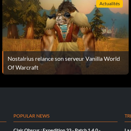
Actualités
Nostalrius relance son serveur Vanilla World
Of Warcraft
POPULAR NEWS
TR
Clair Obscur : Expedition 33 - Patch 1.4.0 -
La 