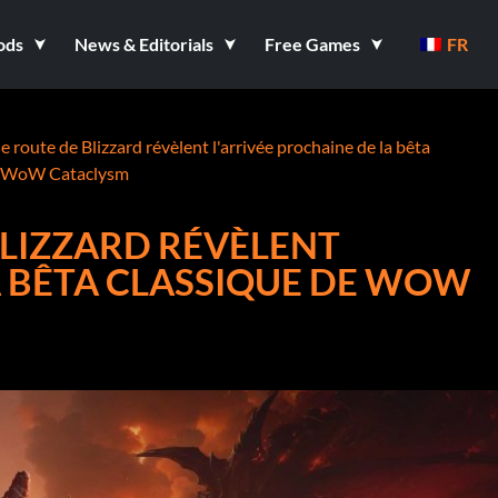
ods
News & Editorials
Free Games
FR
de route de Blizzard révèlent l'arrivée prochaine de la bêta
e WoW Cataclysm
 BLIZZARD RÉVÈLENT
A BÊTA CLASSIQUE DE WOW