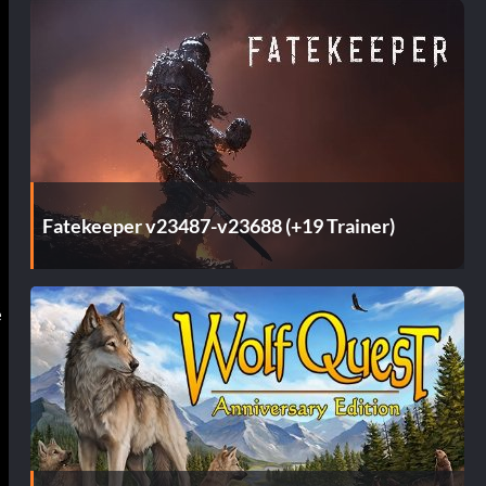
Fatekeeper v23487-v23688 (+19 Trainer)
é