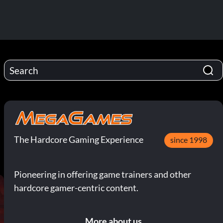
The Hardcore Gaming Experience
since 1998
Pioneering in offering game trainers and other
hardcore gamer-centric content.
More about us