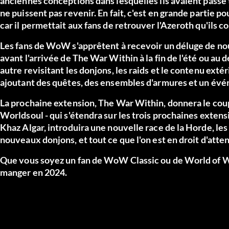
anciennes conceptions dans lesquelles ils avaient passé ta
ne puissent pas revenir. En fait, c'est en grande partie p
car il permettait aux fans de retrouver l'Azeroth qu'ils c
Les fans de WoW s'apprêtent à recevoir un déluge de no
avant l'arrivée de The War Within à la fin de l'été ou au 
autre revisitant les donjons, les raids et le contenu exté
ajoutant des quêtes, des ensembles d'armures et un évén
La prochaine extension, The War Within, donnera le cou
Worldsoul - qui s'étendra sur les trois prochaines extens
Khaz Algar, introduira une nouvelle race de la Horde, les
nouveaux donjons, et tout ce que l'on est en droit d'at
Que vous soyez un fan de WoW Classic ou de World of Wa
manger en 2024.