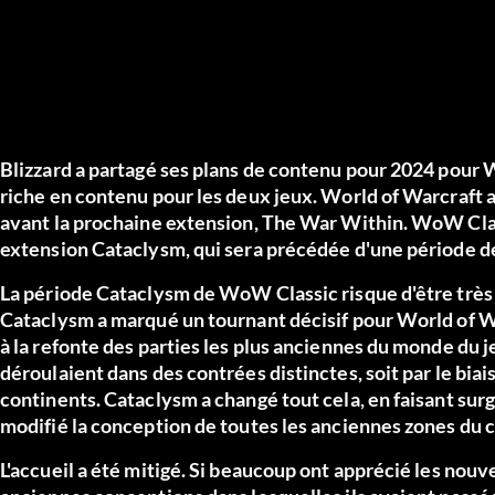
Blizzard a partagé ses plans de contenu pour 2024 pour
riche en contenu pour les deux jeux. World of Warcraft a
avant la prochaine extension, The War Within. WoW Classi
extension Cataclysm, qui sera précédée d'une période d
La période Cataclysm de WoW Classic risque d'être très
Cataclysm a marqué un tournant décisif pour World of Warc
à la refonte des parties les plus anciennes du monde du
déroulaient dans des contrées distinctes, soit par le biai
continents. Cataclysm a changé tout cela, en faisant surg
modifié la conception de toutes les anciennes zones du 
L'accueil a été mitigé. Si beaucoup ont apprécié les nouv