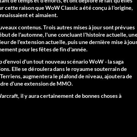
nt de temps et d'efforts, et ont déploré le fait qu'elles
our cette raison que WoW Classic a été conçu à l'origine,
onnaissaient et aimaient.
uveaux contenus. Trois autres mises à jour sont prévues
début de l'automne, l'une concluant l'histoire actuelle, un
rieur de l'extension actuelle, puis une dernière mise à jou
ement pour les fêtes de fin d'année.
p d'envoi d'un tout nouveau scénario WoW - la saga
ions. Elle se déroulera dans le royaume souterrain de
 Terriens, augmentera le plafond de niveau, ajoutera de
tendre d'une extension de MMO.
rcraft, il y aura certainement de bonnes choses à