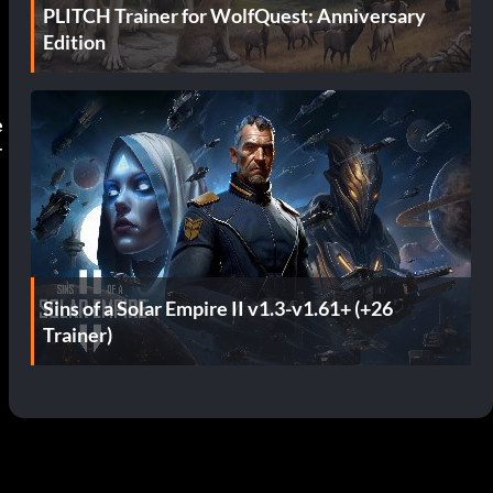
PLITCH Trainer for WolfQuest: Anniversary
Edition
e
r
Sins of a Solar Empire II v1.3-v1.61+ (+26
Trainer)