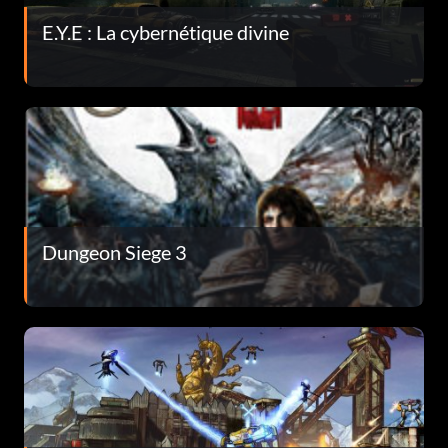
E.Y.E : La cybernétique divine
Dungeon Siege 3