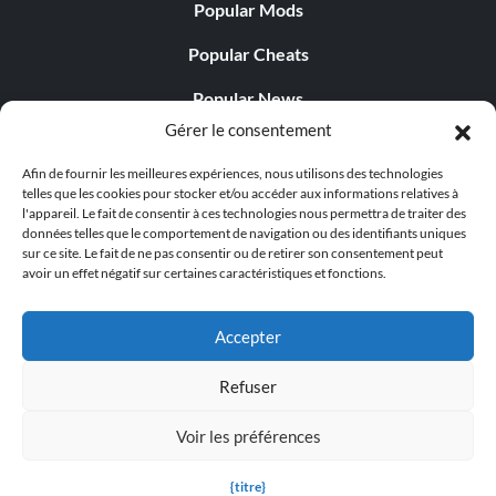
Popular Mods
Popular Cheats
Popular News
Gérer le consentement
Popular Editorials
Afin de fournir les meilleures expériences, nous utilisons des technologies
Popular Free Games
telles que les cookies pour stocker et/ou accéder aux informations relatives à
l'appareil. Le fait de consentir à ces technologies nous permettra de traiter des
LATEST UPDATES
données telles que le comportement de navigation ou des identifiants uniques
sur ce site. Le fait de ne pas consentir ou de retirer son consentement peut
avoir un effet négatif sur certaines caractéristiques et fonctions.
Does This Hire Mean Anything for Tit...
Accepter
Refuser
© 1998 - 2026 MegaGames.com All rights reserved
Voir les préférences
Privacy Policy
Terms of Service
Manage Cookie
Settings
{titre}