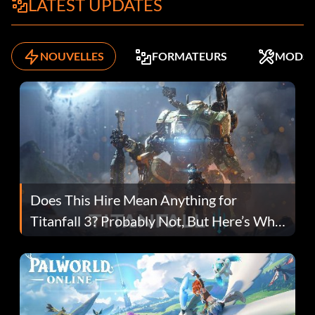
LATEST UPDATES
NOUVELLES
FORMATEURS
MODS
Does This Hire Mean Anything for
Titanfall 3? Probably Not, But Here’s Why
Fans Are Hopeful