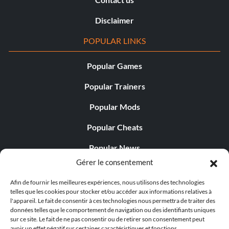
Disclaimer
POPULAR LINKS
Popular Games
Popular Trainers
Popular Mods
Popular Cheats
Popular News
Gérer le consentement
Popular Editorials
Afin de fournir les meilleures expériences, nous utilisons des technologies
Popular Free Games
telles que les cookies pour stocker et/ou accéder aux informations relatives à
l'appareil. Le fait de consentir à ces technologies nous permettra de traiter des
LATEST UPDATES
données telles que le comportement de navigation ou des identifiants uniques
sur ce site. Le fait de ne pas consentir ou de retirer son consentement peut
avoir un effet négatif sur certaines caractéristiques et fonctions.