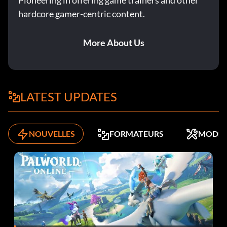
Pioneering in offering game trainers and other
hardcore gamer-centric content.
More About Us
LATEST UPDATES
NOUVELLES
FORMATEURS
MODS