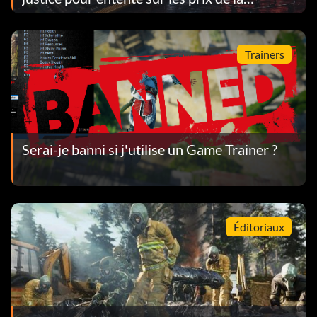
mémoire vive : comment la “ RAMpocalypse ”
a donné lieu à une action en justice devant les
Trainers
tribunaux fédéraux
Serai-je banni si j'utilise un Game Trainer ?
Éditoriaux