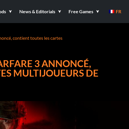
ods
News & Editorials
Free Games
FR
oncé, contient toutes les cartes
ARFARE 3 ANNONCÉ,
TES MULTIJOUEURS DE