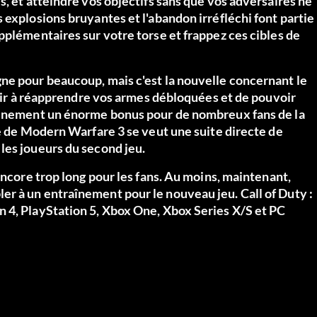
s, et atteindre vos objectifs sans que vos adversaires ne
 explosions bruyantes et l'abandon irréfléchi font partie
pplémentaires sur votre torse et frappez ces cibles de
ne pour beaucoup, mais c'est la nouvelle concernant le
avoir à réapprendre vos armes débloquées et de pouvoir
tainement un énorme bonus pour de nombreux fans de la
ke de Modern Warfare 3 se veut une suite directe de
les joueurs du second jeu.
encore trop long pour les fans. Au moins, maintenant,
r à un entraînement pour le nouveau jeu. Call of Duty :
 4, PlayStation 5, Xbox One, Xbox Series X/S et PC