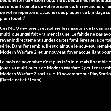
des lunettes de vision nocturne et des armes silencieuse
se rendent compte de votre présence. En revanche, si les
de votre répertoire, attachez des plaques de blindage su
plein fouet !”
Ces MCO devraient revitaliser les missions de la campag
multijoueur qui fait vraiment la une. Le fait de ne pas 
revenir directement sur des cartes familières sera cer
série. Dans l'ensemble, il est clair que le nouveau rema
Modern Warfare 2, et un nouveau foyer accueillant pour 
Le mois de novembre n'est plus très loin, mais il semble 
jouer au multijoueur de Modern Warfare 2 peut ressemble
Modern Warfare 3 sortira le 10 novembre sur PlayStation
(Battle.net et Steam).