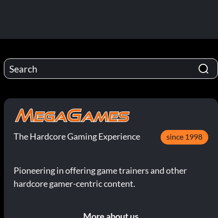
The Hardcore Gaming Experience
since 1998
Pioneering in offering game trainers and other
hardcore gamer-centric content.
More about us